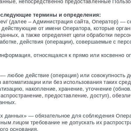
данные, непосредственно предоставленные Пользо
 следующие термины и определения:
i.dev/ (далее – Администрация сайта, Оператор) — 
 действующие от имени Оператора, которые органи
данных, а также определяет цели обработки персо
ботке, действия (операции), совершаемые с пер
информация, относящаяся к прямо или косвенно 
— любое действие (операция) или совокупность д
 автоматизации или без использования таких сре
атизацию, накопление, хранение, уточнение (обнов
распространение, предоставление, доступ), обезли
анных.
ых данных» — обязательное для соблюдения Опер
ным лицом требование не допускать их распростр
ого основания.