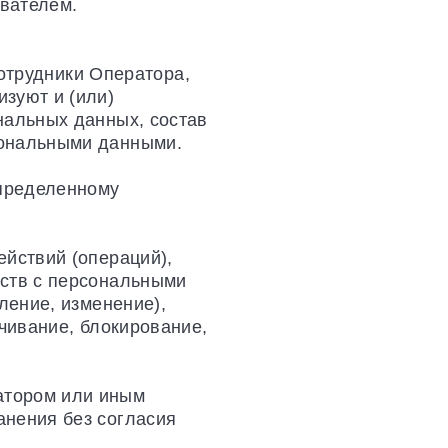
вателем.
сотрудники Оператора,
зуют и (или)
нальных данных, состав
сональными данными.
определенному
ействий (операций),
дств с персональными
ление, изменение),
чивание, блокирование,
атором или иным
анения без согласия