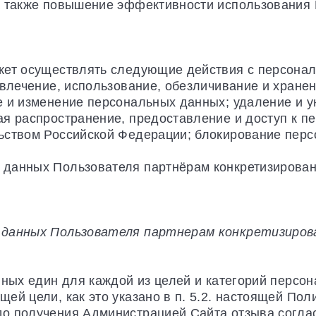
а также повышение эффективности использования
жет осуществлять следующие действия с персона
звлечение, использование, обезличивание и хране
е и изменение персональных данных; удаление и 
ая распространение, предоставление и доступ к п
ьством Российской Федерации; блокирование пер
данных Пользователя партнёрам конкретизирована
 данных Пользователя партнерам конкретизирован
нных един для каждой из целей и категорий персо
й цели, как это указано в п. 5.2. настоящей Пол
о получения Администрацией Сайта отзыва соглас